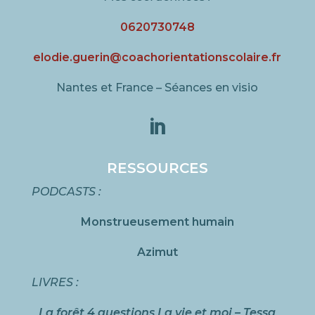
0620730748
elodie.guerin@coachorientationscolaire.fr
Nantes et France – Séances en visio

RESSOURCES
PODCASTS :
Monstrueusement humain
Azimut
LIVRES :
La forêt 4 questions La vie et moi – Tessa