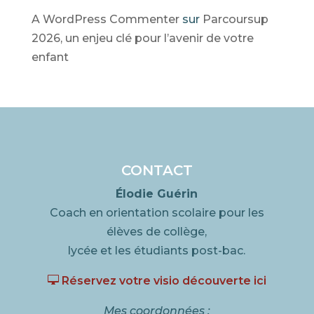
A WordPress Commenter
sur
Parcoursup
2026, un enjeu clé pour l’avenir de votre
enfant
CONTACT
Élodie Guérin
Coach en orientation scolaire pour les
élèves de collège,
lycée et les étudiants post-bac.

Réservez votre visio découverte ici
Mes coordonnées :